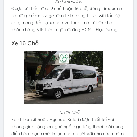
Xe Limousine
Được cải tiến từ xe 9 chỗ hoặc 16 chỗ, dòng Limousine
sở hữu ghế massage, đèn LED trang trí và wifi tốc độ
cao, mang đến sự xa hoa và thoải mái tối đa cho
khách hàng VIP trên tuyến đường HCM - Hậu Giang.
Xe 16 Chỗ
Xe 16 Chỗ
Ford Transit hoặc Hyundai Solati được thiết kế với
không gian rộng lớn, ghế ngồi ngả lưng thoải mái cùng
điều hòa mạnh mẽ, là lựa chọn tuyệt vời cho các nhóm