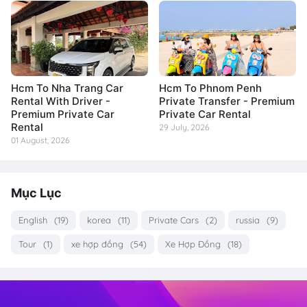
Hcm To Nha Trang Car
Hcm To Phnom Penh
Rental With Driver -
Private Transfer - Premium
Premium Private Car
Private Car Rental
Rental
29 July, 2026
01 August, 2026
Mục Lục
English
(19)
korea
(11)
Private Cars
(2)
russia
(9)
Tour
(1)
xe hợp đồng
(54)
Xe Hợp Đồng
(18)