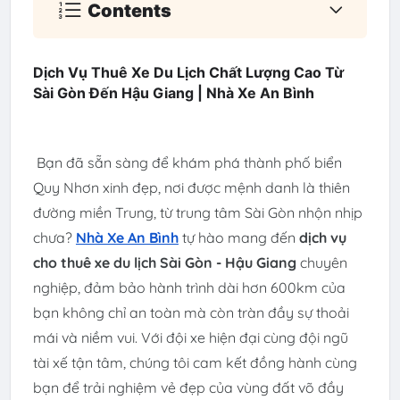
Contents
Dịch Vụ Thuê Xe Du Lịch Chất Lượng Cao Từ
Sài Gòn Đến Hậu Giang | Nhà Xe An Bình
Bạn đã sẵn sàng để khám phá thành phố biển
Quy Nhơn xinh đẹp, nơi được mệnh danh là thiên
đường miền Trung, từ trung tâm Sài Gòn nhộn nhịp
chưa?
Nhà Xe An Bình
tự hào mang đến
dịch vụ
cho thuê xe du lịch Sài Gòn - Hậu Giang
chuyên
nghiệp, đảm bảo hành trình dài hơn 600km của
bạn không chỉ an toàn mà còn tràn đầy sự thoải
mái và niềm vui. Với đội xe hiện đại cùng đội ngũ
tài xế tận tâm, chúng tôi cam kết đồng hành cùng
bạn để trải nghiệm vẻ đẹp của vùng đất võ đầy