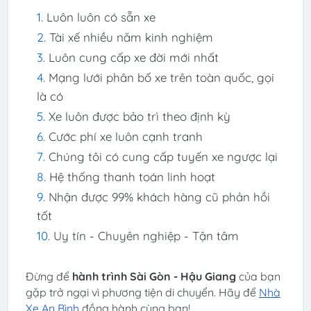
Luôn luôn có sẵn xe
Tài xế nhiều năm kinh nghiệm
Luôn cung cấp xe đời mới nhất
Mạng lưới phân bố xe trên toàn quốc, gọi
là có
Xe luôn được bảo trì theo định kỳ
Cước phí xe luôn cạnh tranh
Chúng tôi có cung cấp tuyến xe ngược lại
Hệ thống thanh toán linh hoạt
Nhận được 99% khách hàng cũ phản hồi
tốt
Uy tín - Chuyên nghiệp - Tận tâm
Đừng để
hành trình Sài Gòn - Hậu Giang
của bạn
gặp trở ngại vì phương tiện di chuyển. Hãy để
Nhà
Xe An Bình
đồng hành cùng bạn!