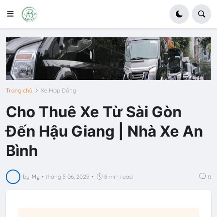
Trang chủ
Xe Hợp Đồng
Cho Thuê Xe Từ Sài Gòn
Đến Hậu Giang | Nhà Xe An
Bình
by
My
•
tháng 5 06, 2025
•
6 min read
0