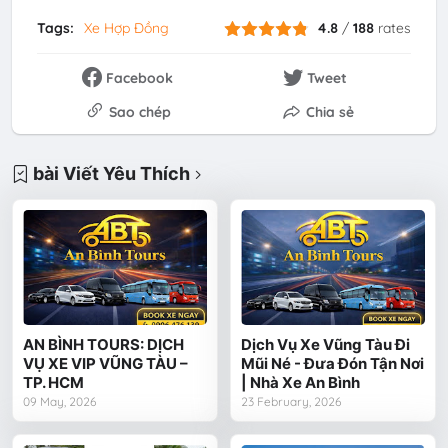
Tags:
Xe Hợp Đồng
4.8
/
188
rates
Facebook
Tweet
Sao chép
Chia sẻ
bài Viết Yêu Thích
AN BÌNH TOURS: DỊCH
Dịch Vụ Xe Vũng Tàu Đi
VỤ XE VIP VŨNG TÀU –
Mũi Né - Đưa Đón Tận Nơi
TP. HCM
| Nhà Xe An Bình
09 May, 2026
23 February, 2026